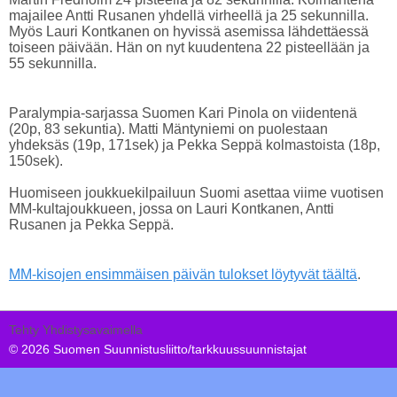
majailee Antti Rusanen yhdellä virheellä ja 25 sekunnilla.
Myös Lauri Kontkanen on hyvissä asemissa lähdettäessä
toiseen päivään. Hän on nyt kuudentena 22 pisteellään ja
55 sekunnilla.
Paralympia-sarjassa Suomen Kari Pinola on viidentenä
(20p, 83 sekuntia). Matti Mäntyniemi on puolestaan
yhdeksäs (19p, 171sek) ja Pekka Seppä kolmastoista (18p,
150sek).
Huomiseen joukkuekilpailuun Suomi asettaa viime vuotisen
MM-kultajoukkueen, jossa on Lauri Kontkanen, Antti
Rusanen ja Pekka Seppä.
MM-kisojen ensimmäisen päivän tulokset löytyvät täältä
.
Tehty Yhdistysavaimella
©
2026 Suomen Suunnistusliitto/tarkkuussuunnistajat