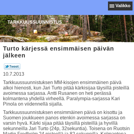
Valikko
TARKKUUSSUUNNISTUS
Turto kärjessä ensimmäisen päivän
jälkeen
10.7.2013
Tarkkuussuunnistuksen MM-kisojen ensimmäinen päivä
alkoi hienosti, kun Jari Turto pitää kärkisijaa täysillä pisteillä
avoimessa sarjassa. Antti Rusanen on heti perässä
kolmantena yhdellä virheellä. Paralympia-sarjassa Kari
Pinola on viidennellä sijalla.
Tarkkuussuunnistuksen ensimmäinen päivä on kisottu ja
Suomen joukkueen panos etenkin avoimessa sarjassa on
varsin hyvä. Kärki sijaa pitää täysillä pisteillä ja hyvillä
sekunneilla Jari Turto (24p, 32sekuntia). Toisena on Ruotsin
Martin Fredholm 24 pisteellä ja 82 sekunnilla. Kolmantena