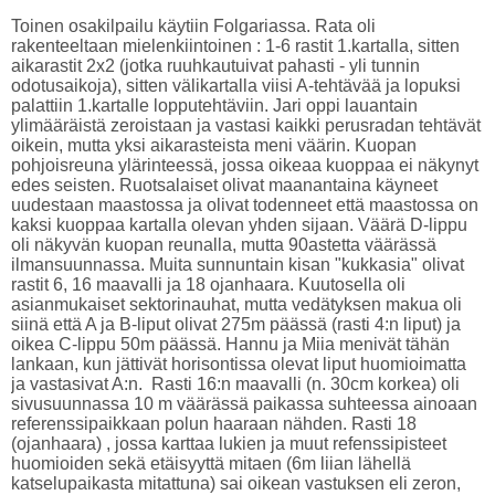
Toinen osakilpailu käytiin Folgariassa. Rata oli
rakenteeltaan mielenkiintoinen : 1-6 rastit 1.kartalla, sitten
aikarastit 2x2 (jotka ruuhkautuivat pahasti - yli tunnin
odotusaikoja), sitten välikartalla viisi A-tehtävää ja lopuksi
palattiin 1.kartalle lopputehtäviin. Jari oppi lauantain
ylimääräistä zeroistaan ja vastasi kaikki perusradan tehtävät
oikein, mutta yksi aikarasteista meni väärin. Kuopan
pohjoisreuna ylärinteessä, jossa oikeaa kuoppaa ei näkynyt
edes seisten. Ruotsalaiset olivat maanantaina käyneet
uudestaan maastossa ja olivat todenneet että maastossa on
kaksi kuoppaa kartalla olevan yhden sijaan. Väärä D-lippu
oli näkyvän kuopan reunalla, mutta 90astetta väärässä
ilmansuunnassa. Muita sunnuntain kisan "kukkasia" olivat
rastit 6, 16 maavalli ja 18 ojanhaara. Kuutosella oli
asianmukaiset sektorinauhat, mutta vedätyksen makua oli
siinä että A ja B-liput olivat 275m päässä (rasti 4:n liput) ja
oikea C-lippu 50m päässä. Hannu ja Miia menivät tähän
lankaan, kun jättivät horisontissa olevat liput huomioimatta
ja vastasivat A:n. Rasti 16:n maavalli (n. 30cm korkea) oli
sivusuunnassa 10 m väärässä paikassa suhteessa ainoaan
referenssipaikkaan polun haaraan nähden. Rasti 18
(ojanhaara) , jossa karttaa lukien ja muut refenssipisteet
huomioiden sekä etäisyyttä mitaen (6m liian lähellä
katselupaikasta mitattuna) sai oikean vastuksen eli zeron,