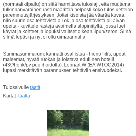
(normaalikilpailu) on siitä harmittava tuloslaji, että muutama
tulkinnanvarainen rasti määrittää helposti koko tulosluettelon
paremmuusjärjestyksen. Jottei kisoista jää väärää kuvaa,
niin suurin osa tehtävistä oli ok ja osa tehtävistä oli aivan
upeita - kuvittele rasteja avoimella alppiniityllä, jossa luet
käyrät ja kohteet ja lopuksi valitset oikean lipun/zeron. Siinä
silmä lepäsi ja nyt ei oltu uimarannalla.
Summasummarum: kannatti osallistua - hieno fiilis, upeat
maisemat, hyvää ruokaa ja loistava edullinen hotelli
(43€/henk/pv puolihoidolla). Lennart W (EA WTOC2014)
lupasi merkittävän parannuksen tehtäviin ensivuodeksi.
Tulossivulle
tästä
Kartat
täältä