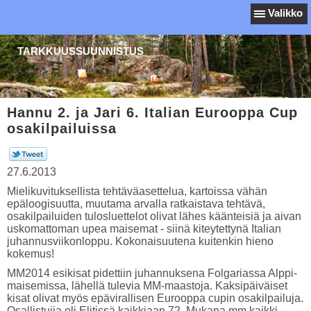
Valikko
TARKKUUSSUUNNISTUS
Hannu 2. ja Jari 6. Italian Eurooppa Cup
osakilpailuissa
27.6.2013
Mielikuvituksellista tehtäväasettelua, kartoissa vähän
epäloogisuutta, muutama arvalla ratkaistava tehtävä,
osakilpailuiden tulosluettelot olivat lähes käänteisiä ja aivan
uskomattoman upea maisemat - siinä kiteytettynä Italian
juhannusviikonloppu. Kokonaisuutena kuitenkin hieno
kokemus!
MM2014 esikisat pidettiin juhannuksena Folgariassa Alppi-
maisemissa, lähellä tulevia MM-maastoja. Kaksipäiväiset
kisat olivat myös epävirallisen Eurooppa cupin osakilpailuja.
Osallistujia oli Elitissä kaikkiaan 72. Mukana mm kaikki