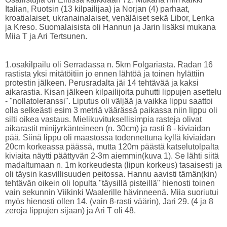
Italian, Ruotsin (13 kilpailijaa) ja Norjan (4) parhaat,
kroatialaiset, ukranainalaiset, venäläiset sekä Libor, Lenka
ja Kreso. Suomalaisista oli Hannun ja Jarin lisäksi mukana
Miia T ja Ari Tertsunen.
1.osakilpailu oli Serradassa n. 5km Folgariasta. Radan 16
rastista yksi mitätöitiin jo ennen lähtöä ja toinen hylättiin
protestin jälkeen. Perusradalta jäi 14 tehtävää ja kaksi
aikarastia. Kisan jälkeen kilpailijoita puhutti lippujen asettelu
- "nollatoleranssi". Liputus oli väljää ja vaikka lippu saattoi
olla selkeästi esim 3 metriä väärässä paikassa niin lippu oli
silti oikea vastaus. Mielikuvituksellisimpia rasteja olivat
aikarastit minijyrkänteineen (n. 30cm) ja rasti 8 - kiviaidan
pää. Siinä lippu oli maastossa todennettuna kyllä kiviaidan
20cm korkeassa päässä, mutta 120m päästä katselutolpalta
kiviaita näytti päättyvän 2-3m aiemmin(kuva 1). Se lähti siitä
madaltumaan n. 1m korkeudesta (lipun korkeus) tasaisesti ja
oli täysin kasvillisuuden peitossa. Hannu aavisti tämän(kin)
tehtävän oikein oli lopulta "täysillä pisteillä" hienosti toinen
vain sekunnin Viikinki Waalerille hävinneenä. Miia suoriutui
myös hienosti ollen 14. (vain 8-rasti väärin), Jari 29. (4 ja 8
zeroja lippujen sijaan) ja Ari T oli 48.