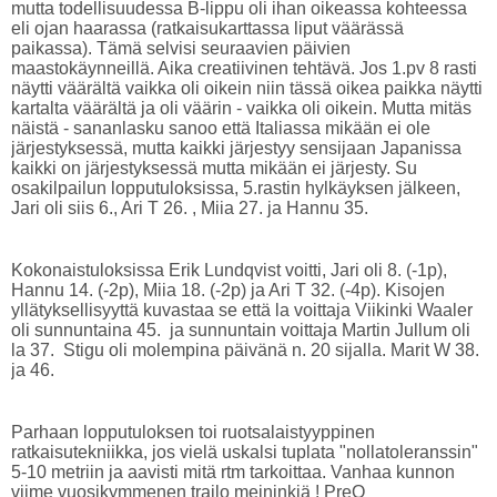
mutta todellisuudessa B-lippu oli ihan oikeassa kohteessa
eli ojan haarassa (ratkaisukarttassa liput väärässä
paikassa). Tämä selvisi seuraavien päivien
maastokäynneillä. Aika creatiivinen tehtävä. Jos 1.pv 8 rasti
näytti väärältä vaikka oli oikein niin tässä oikea paikka näytti
kartalta väärältä ja oli väärin - vaikka oli oikein. Mutta mitäs
näistä - sananlasku sanoo että Italiassa mikään ei ole
järjestyksessä, mutta kaikki järjestyy sensijaan Japanissa
kaikki on järjestyksessä mutta mikään ei järjesty. Su
osakilpailun lopputuloksissa, 5.rastin hylkäyksen jälkeen,
Jari oli siis 6., Ari T 26. , Miia 27. ja Hannu 35.
Kokonaistuloksissa Erik Lundqvist voitti, Jari oli 8. (-1p),
Hannu 14. (-2p), Miia 18. (-2p) ja Ari T 32. (-4p). Kisojen
yllätyksellisyyttä kuvastaa se että la voittaja Viikinki Waaler
oli sunnuntaina 45. ja sunnuntain voittaja Martin Jullum oli
la 37. Stigu oli molempina päivänä n. 20 sijalla. Marit W 38.
ja 46.
Parhaan lopputuloksen toi ruotsalaistyyppinen
ratkaisutekniikka, jos vielä uskalsi tuplata "nollatoleranssin"
5-10 metriin ja aavisti mitä rtm tarkoittaa. Vanhaa kunnon
viime vuosikymmenen trailo meininkiä ! PreO