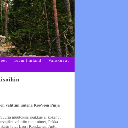
jeet
Team Finland
Valokuvat
isoihin
on valittiin uutena KooVeen Pinja
 Suuria muutoksia joukkue ei kokenut.
stajiksi valittiin tutut nimet, Pekka
 ikään tutut Lauri Kontkanen, Antti