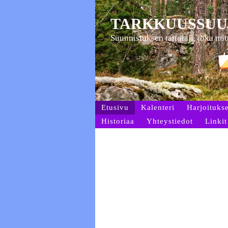
TARKKUUSSUU
Suunnistuksen taitolaji, joka mi
Etusivu
Kalenteri
Harjoitukse
Historiaa
Yhteystiedot
Linkit