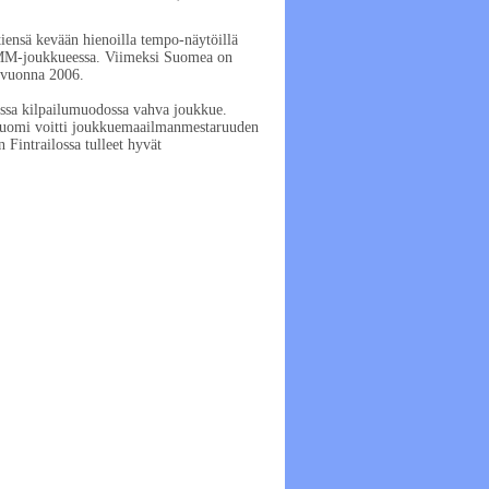
ensä kevään hienoilla tempo-näytöillä
 MM-joukkueessa. Viimeksi Suomea on
 vuonna 2006.
essa kilpailumuodossa vahva joukkue.
 Suomi voitti joukkuemaailmanmestaruuden
Fintrailossa tulleet hyvät