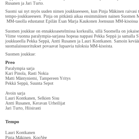
Rusanen ja Jari Turto.
Suomi sai nyt myös uuden nimen joukkueeseen, kun Pinja Mäkinen raivasi ti
tempo-joukkueeseen. Pinja on pitkästä aikaa ensimmäinen nainen Suomen
MM-tasolla edustanut Epilän Esan Marja Kaukonen Joensuun MM-kisoissa
Suomen joukkue on ennakkoasetelmissa korkealla, sillä Suomella on jokais
Viime vuonna paralympia-sarjassa hopeaa nappasi Pekka Seppä ja samalla
joukkueella Pekka Seppä, Antti Rusanen ja Lauri Kontkanen. Samoin kevään 
suomalaissuoritukset povaavat lupaavia tuloksia MM-kisoista.
Suomen joukkue:
Preo
Paralympia sarja
Kari Pinola, Rasti Nokia
Matti Mäntyniemi, Tampereen Yritys
Pekkä Seppä, Suunta Sepot
Avoin sarja
Lauri Kontkanen, Selkien Sisu
Antti Rusanen, Keravan Urheilijat
Jari Turto, Hiisirasti
Tempo
Lauri Kontkanen
Pinja Mäkinen, KooVee