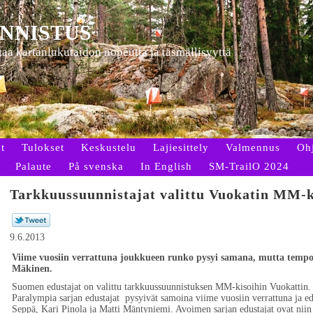
NNISTUS
ttaa kartanlukutaidon nopeutta ja täsmällisyyttä
t
Tulokset
Keskustelu
Lajiesittely
Valmennus
Oh
Palaute
På svenska
In English
SM-TrailO 2024
Tarkkuussuunnistajat valittu Vuokatin MM-k
9.6.2013
Viime vuosiin verrattuna joukkueen runko pysyi samana, mutta tempo
Mäkinen.
Suomen edustajat on valittu tarkkuussuunnistuksen MM-kisoihin Vuokattin.
Paralympia sarjan edustajat pysyivät samoina viime vuosiin verrattuna ja edu
Seppä, Kari Pinola ja Matti Mäntyniemi. Avoimen sarjan edustajat ovat niin