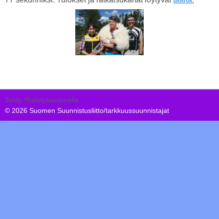
Tehty Yhdistysavaimella
©
2026 Suomen Suunnistusliitto/tarkkuussuunnistajat