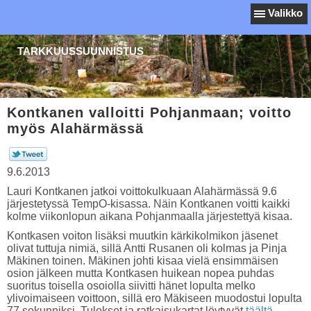
Valikko
TARKKUUSSUUNNISTUS
Kontkanen valloitti Pohjanmaan; voitto
myös Alahärmässä
9.6.2013
Lauri Kontkanen jatkoi voittokulkuaan Alahärmässä 9.6
järjestetyssä TempO-kisassa. Näin Kontkanen voitti kaikki
kolme viikonlopun aikana Pohjanmaalla järjestettyä kisaa.
Kontkasen voiton lisäksi muutkin kärkikolmikon jäsenet
olivat tuttuja nimiä, sillä Antti Rusanen oli kolmas ja Pinja
Mäkinen toinen. Mäkinen johti kisaa vielä ensimmäisen
osion jälkeen mutta Kontkasen huikean nopea puhdas
suoritus toisella osoiolla siivitti hänet lopulta melko
ylivoimaiseen voittoon, sillä ero Mäkiseen muodostui lopulta
77 sekunniksi. Tulokset ja ratkaisukartat löytyvät
täältä.