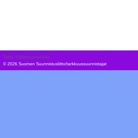
Tehty Yhdistysavaimella
©
2026 Suomen Suunnistusliitto/tarkkuussuunnistajat