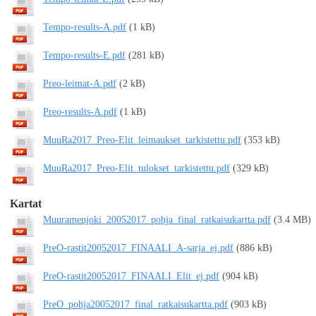
Tempo-results-A.pdf
(1 kB)
Tempo-results-E.pdf
(281 kB)
Preo-leimat-A.pdf
(2 kB)
Preo-results-A.pdf
(1 kB)
MuuRa2017_Preo-Elit_leimaukset_tarkistettu.pdf
(353 kB)
MuuRa2017_Preo-Elit_tulokset_tarkistettu.pdf
(329 kB)
Kartat
Muuramenjoki_20052017_pohja_final_ratkaisukartta.pdf
(3.4 MB)
PreO-rastit20052017_FINAALI_A-sarja_ej.pdf
(886 kB)
PreO-rastit20052017_FINAALI_Elit_ej.pdf
(904 kB)
PreO_pohja20052017_final_ratkaisukartta.pdf
(903 kB)