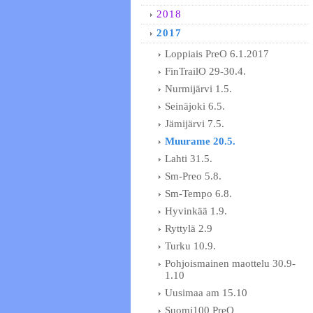
2018
2017
Loppiais PreO 6.1.2017
FinTrailO 29-30.4.
Nurmijärvi 1.5.
Seinäjoki 6.5.
Jämijärvi 7.5.
Muurame 20.5.
Lahti 31.5.
Sm-Preo 5.8.
Sm-Tempo 6.8.
Hyvinkää 1.9.
Ryttylä 2.9
Turku 10.9.
Pohjoismainen maottelu 30.9-
1.10
Uusimaa am 15.10
Suomi100 PreO