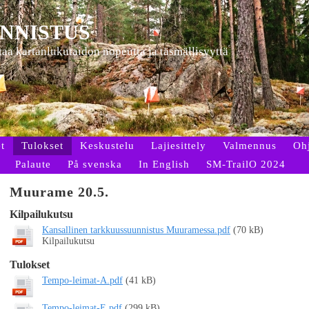
NNISTUS
ttaa kartanlukutaidon nopeutta ja täsmällisyyttä
t
Tulokset
Keskustelu
Lajiesittely
Valmennus
Oh
Palaute
På svenska
In English
SM-TrailO 2024
Muurame 20.5.
Kilpailukutsu
Kansallinen tarkkuussuunnistus Muuramessa.pdf
(70 kB)
Kilpailukutsu
Tulokset
Tempo-leimat-A.pdf
(41 kB)
Tempo-leimat-E.pdf
(299 kB)