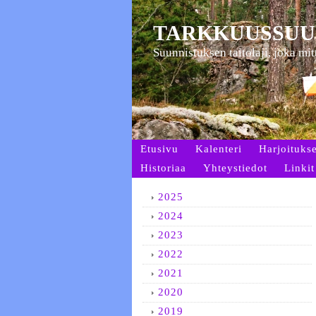
TARKKUUSSUU
Suunnistuksen taitolaji, joka mi
Etusivu
Kalenteri
Harjoitukse
Historiaa
Yhteystiedot
Linkit
2025
2024
2023
2022
2021
2020
2019