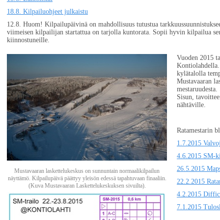
18.8. Kilpailuohjeet julkaistu
12.8. Huom! Kilpailupäivinä on mahdollisuus tutustua tarkkuussuunnistuksee
viimeisen kilpailijan startattua on tarjolla kuntorata. Sopii hyvin kilpailua seu
kiinnostuneille.
Vuoden 2015 ta
Kontiolahdella.
kylätalolla tem
Mustavaaran las
mestaruudesta. 
Sisun, tavoittee
nähtäville.
Ratamestarin b
1.7.2015 Valvo
4.6.2015 SM-kis
26.5.2015 Maps 
Mustavaaran laskettelukeskus on sunnuntain normaalikilpailun
näyttämö. Kilpailupäivä päättyy yleisön edessä tapahtuvaan finaaliin.
22.2.2015 Ratam
(Kuva Mustavaaran Laskettelukeskuksen sivuilta).
4.2.2015 Diffic
7.1.2015 Tulosl