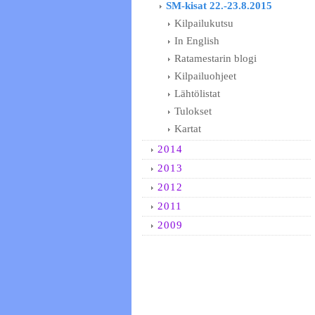
SM-kisat 22.-23.8.2015
Kilpailukutsu
In English
Ratamestarin blogi
Kilpailuohjeet
Lähtölistat
Tulokset
Kartat
2014
2013
2012
2011
2009