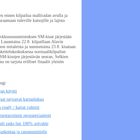
n ennen kilpailua malliradan avulla ja
raamaan tuleville katsojille ja lajista
rkkuussuunnistuksen SM-kisat järjestään
 Lauantaina 22.8. kilpaillaan Alavin
pon mitaleista ja sunnuntaina 23.8. kisataan
kettelukeskuksessa normaalikilpailun
SM-kisojen järjestävän seuran, Selkien
na on tarjota erilliset finaalit yleisön
logi
jan käynti
at tarjoavat kartanlukua
ready / kartat valmiit
estaroinnin perusperiaatteet
ult tasks but 100% solvable
askentaa ja ratasuunnittelu