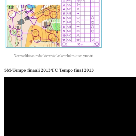
Normaalikisan radat kiertävät laskettelukeskusta ympäri.
SM-Tempo finaali 2013/FC Tempo final 2013
YouTube-videon näyttäminen ei onnistunut.
markkinointievästeiden hyväksyminen ja 
yksityisyysasetukset.