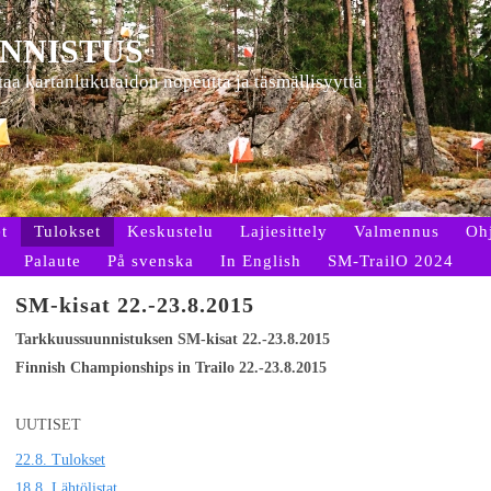
NNISTUS
ttaa kartanlukutaidon nopeutta ja täsmällisyyttä
t
Tulokset
Keskustelu
Lajiesittely
Valmennus
Oh
Palaute
På svenska
In English
SM-TrailO 2024
SM-kisat 22.-23.8.2015
Tarkkuussuunnistuksen SM-kisat 22.-23.8.2015
Finnish Championships in Trailo 22.-23.8.2015
UUTISET
22.8. Tulokset
18.8. Lähtölistat