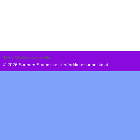
Tehty Yhdistysavaimella
©
2026 Suomen Suunnistusliitto/tarkkuussuunnistajat