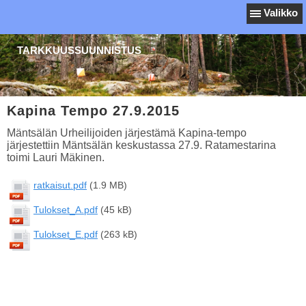
Valikko
TARKKUUSSUUNNISTUS
Kapina Tempo 27.9.2015
Mäntsälän Urheilijoiden järjestämä Kapina-tempo
järjestettiin Mäntsälän keskustassa 27.9. Ratamestarina
toimi Lauri Mäkinen.
ratkaisut.pdf
(1.9 MB)
Tulokset_A.pdf
(45 kB)
Tulokset_E.pdf
(263 kB)