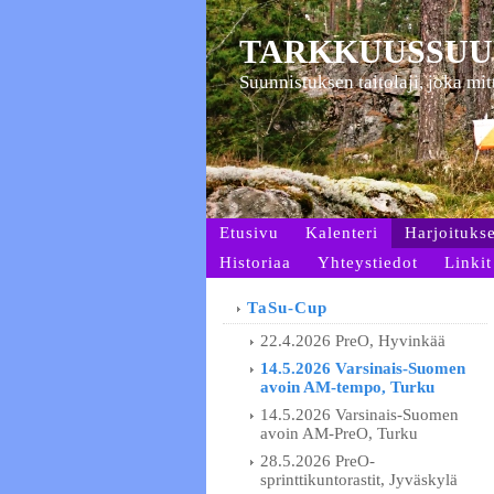
TARKKUUSSUU
Suunnistuksen taitolaji, joka mi
Etusivu
Kalenteri
Harjoitukse
Historiaa
Yhteystiedot
Linkit
TaSu-Cup
22.4.2026 PreO, Hyvinkää
14.5.2026 Varsinais-Suomen
avoin AM-tempo, Turku
14.5.2026 Varsinais-Suomen
avoin AM-PreO, Turku
28.5.2026 PreO-
sprinttikuntorastit, Jyväskylä