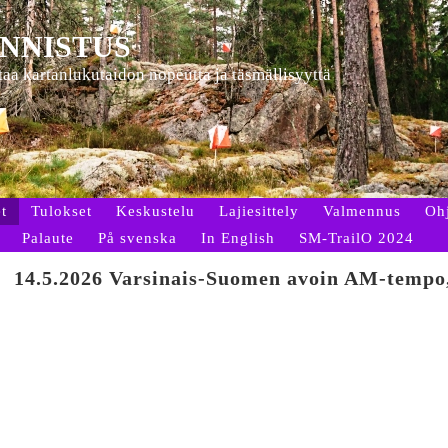
NNISTUS
ttaa kartanlukutaidon nopeutta ja täsmällisyyttä
t
Tulokset
Keskustelu
Lajiesittely
Valmennus
Oh
Palaute
På svenska
In English
SM-TrailO 2024
14.5.2026 Varsinais-Suomen avoin AM-tempo