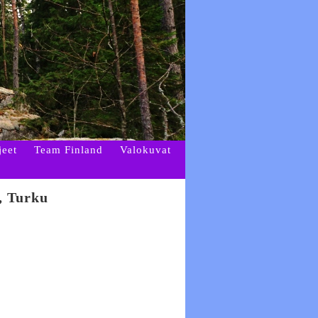
jeet
Team Finland
Valokuvat
, Turku