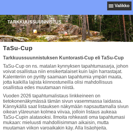
Valikko
TARKKUUSSUUNNISTUS
TaSu-Cup
Tarkkuussuunnistuksen Kuntorasti-Cup eli TaSu-Cup
TaSu-Cup on ns. matalan kynnyksen tapahtumasarja, johon
voivat osallistua niin ensikertalaiset kuin lajin harrastajat.
Kalenteriin on pyritty saamaan tapahtumia ympäri maata,
jotta kaikilla lajista kiinnostuneilla olisi mahdollisuus
osallistua edes muutamaan niistä.
Vuoden 2026 tapahtumalistaus linkkeineen on
tietokonenäkymässä tämän sivun vasemmassa laidassa.
Kännykällä saat listauksen näkymään napsauttamalla sivun
oikean yläreunan kolmea viivaa, jolloin listaus aukeaa
TaSu-Cupin alatasoksi. Ilmoita rohkeasti oma tapahtumasi
mukaan: mieluusti mahdollisimman aikaisin, mutta
muutaman viikon varoaikakin käy. Alla lisäohjeita.