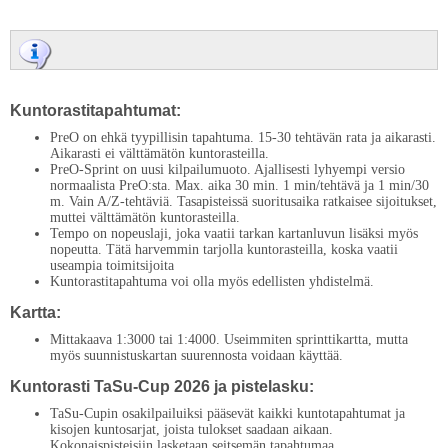
Kuntorastitapahtumat:
PreO on ehkä tyypillisin tapahtuma. 15-30 tehtävän rata ja aikarasti.
Aikarasti ei välttämätön kuntorasteilla.
PreO-Sprint on uusi kilpailumuoto. Ajallisesti lyhyempi versio
normaalista PreO:sta. Max. aika 30 min. 1 min/tehtävä ja 1 min/30
m. Vain A/Z-tehtäviä. Tasapisteissä suoritusaika ratkaisee sijoitukset,
muttei välttämätön kuntorasteilla.
Tempo on nopeuslaji, joka vaatii tarkan kartanluvun lisäksi myös
nopeutta. Tätä harvemmin tarjolla kuntorasteilla, koska vaatii
useampia toimitsijoita
Kuntorastitapahtuma voi olla myös edellisten yhdistelmä.
Kartta:
Mittakaava 1:3000 tai 1:4000. Useimmiten sprinttikartta, mutta
myös suunnistuskartan suurennosta voidaan käyttää.
Kuntorasti TaSu-Cup 2026 ja pistelasku:
TaSu-Cupin osakilpailuiksi pääsevät kaikki kuntotapahtumat ja
kisojen kuntosarjat, joista tulokset saadaan aikaan.
Kokonaispisteisiin lasketaan seitsemän tapahtumaa.