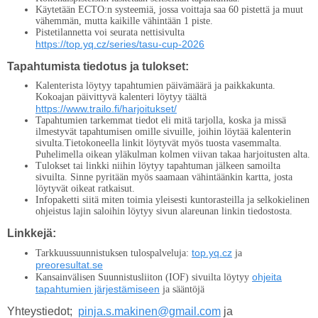
Käytetään ECTO:n systeemiä, jossa voittaja saa 60 pistettä ja muut
vähemmän, mutta kaikille vähintään 1 piste.
Pistetilannetta voi seurata nettisivulta
https://top.yq.cz/series/tasu-cup-2026
Tapahtumista tiedotus ja tulokset:
Kalenterista löytyy tapahtumien päivämäärä ja paikkakunta.
Kokoajan päivittyvä kalenteri löytyy täältä
https://www.trailo.fi/harjoitukset/
Tapahtumien tarkemmat tiedot eli mitä tarjolla, koska ja missä
ilmestyvät tapahtumisen omille sivuille, joihin löytää kalenterin
sivulta.Tietokoneella linkit löytyvät myös tuosta vasemmalta.
Puhelimella oikean yläkulman kolmen viivan takaa harjoitusten alta.
Tulokset tai linkki niihin löytyy tapahtuman jälkeen samoilta
sivuilta. Sinne pyritään myös saamaan vähintäänkin kartta, josta
löytyvät oikeat ratkaisut.
Infopaketti siitä miten toimia yleisesti kuntorasteilla ja selkokielinen
ohjeistus lajin saloihin löytyy sivun alareunan linkin tiedostosta.
Linkkejä:
top.yq.cz
Tarkkuussuunnistuksen tulospalveluja:
ja
preoresultat.se
ohjeita
Kansainvälisen Suunnistusliiton (IOF) sivuilta löytyy
tapahtumien järjestämiseen
ja sääntöjä
Yhteystiedot;
pinja.s.makinen@gmail.com
ja