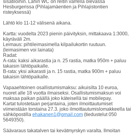
sisätiloihin. Lähin WC on reitin varrella olevassa
Hesburgerissa (Pihlajamäentien ja Pihlajistontien
risteyksessä)
Lähtö klo 11-12 välisenä aikana.
Kartta: vuodelta 2023 pienin päivityksin, mittakaava 1:3000,
käyräväli 2m.
Leimaus: pihtileimasimella kilpailukortin ruutuun.
(leimasimen voi lainata)
Radat:
A-rata: kaksi aikarastia ja n. 25 rastia, matka 950m + paluu
takaisin lähtöpaikalle.
B-rata: yksi aikarasti ja n. 15 rastia, matka 900m + paluu
takaisin lähtöpaikalle.
Vapaaehtoinen osallistumismaksu: aikuisilta 10 euroa,
nuoret alle 18 vuotta ilmaiseksi. Osallistumismaksun voi
maksaa paikan päällä joko käteisellä tai mobilepay.
Kartat tulostetaan perjantaina, joten ilmoittautumiset
viimeistään torstaina 27.3. joko ilmoittautumislomakkeella tai
sähköpostilla
ehakanen1@gmail.com
(tiedustelut 050
5649350).
Säävaraus takatalven tai kevätmyrskyn varalta. Ilmoitan