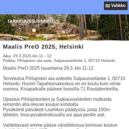
Valikko
TARKKUUSSUUNNISTUS
Maalis PreO 2025, Helsinki
Aika:
29.3.2025 klo 11 - 12
Paikka:
Pihlajiston ala-aste, Salpausseläntie 1, 00710 Helsinki
Maalis PreO 2025 lauantaina 29.3. klo 11-12
Tervetuloa Pihlajiston ala-asteelle Salpausseläntie 1, 00710
Helsinki. Huom! Tapahtumakeskus on eri koulu kuin viime
vuonna. Kisapaikalle pääsee bussilla 71 Rautatientorilta.
Opastus Pihlajistontien ja Salpausseläntien mutkasta
remontin alla olevan koulun kohdalta.
Pysäköinti päiväkoti Louhikon päädyssä, josta 100m
lähtöön. Inva-pysäköintiluvalla voi ajaa perille asti.
Valitettavasti emme pääse väistötiloissa toimivan koulun