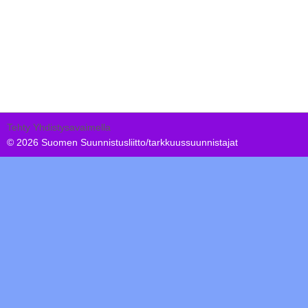
Tehty Yhdistysavaimella
©
2026 Suomen Suunnistusliitto/tarkkuussuunnistajat