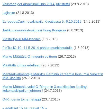
Valintaohjeet arvokilpailuihin 2014 julkistettu
(29.8.2013)
Lajiesite
(21.8.2013)
EurooppaCupin osakilpailu Kroatiassa 5.-6.10.2013
(14.8.2013)
Tarkkuussuunnistuskurssi Hong Kongissa
(8.8.2013)
Viestikilpailu MM-kisoihin
(1.8.2013)
FinTrailO 10.-11.5.2014 pääkaupunkiseudulla
(1.8.2013)
Marko Määttälä O-ringenin voittoon
(26.7.2013)
Määttälä johtaa edelleen
(26.7.2013)
Mentaalivalmentaja Markku Gardinin keräämiä lausumia Vuokatin
MM-kisoista
(25.7.2013)
Marko Määttälä voitti O-Ringenin 3.osakilpailun ja siirtyi
kokonaiskilpailun johtoon !
(24.7.2013)
O-Ringenin toinen etappi
(23.7.2013)
« edelliset 15
seuraavat 15 »