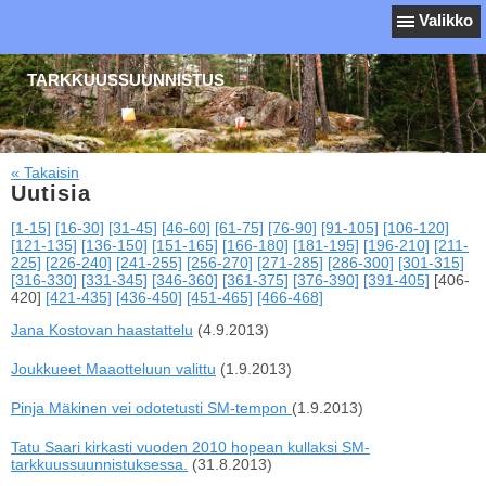
Valikko
TARKKUUSSUUNNISTUS
« Takaisin
Uutisia
[1-15]
[16-30]
[31-45]
[46-60]
[61-75]
[76-90]
[91-105]
[106-120]
[121-135]
[136-150]
[151-165]
[166-180]
[181-195]
[196-210]
[211-
225]
[226-240]
[241-255]
[256-270]
[271-285]
[286-300]
[301-315]
[316-330]
[331-345]
[346-360]
[361-375]
[376-390]
[391-405]
[406-
420]
[421-435]
[436-450]
[451-465]
[466-468]
Jana Kostovan haastattelu
(4.9.2013)
Joukkueet Maaotteluun valittu
(1.9.2013)
Pinja Mäkinen vei odotetusti SM-tempon
(1.9.2013)
Tatu Saari kirkasti vuoden 2010 hopean kullaksi SM-
tarkkuussuunnistuksessa.
(31.8.2013)